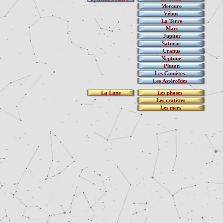
Mercure
Vénus
La Terre
Mars
Jupiter
Saturne
Uranus
Neptune
Pluton
Les Comètes
Les Astéroïdes
La Lune
Les phases
Les cratères
Les mers