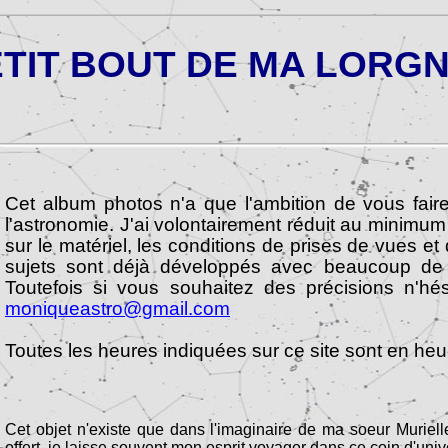
TIT BOUT DE MA LORGNETT
Cet album photos n'a que l'ambition de vous fair
l'astronomie. J'ai volontairement réduit au minimum
sur le matériel, les conditions de prises de vues e
sujets sont déjà développés avec beaucoup de 
Toutefois si vous souhaitez des précisions n'hé
moniqueastro@gmail.com
Toutes les heures indiquées sur ce site sont en heur
Cet objet n'existe que dans l'imaginaire de ma soeur Murielle
offert, je laisse souvent mon esprit voyager dans ce coin d'unive