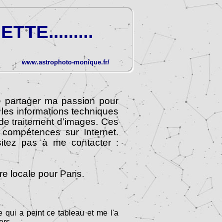
E.........
www.astrophoto-monique.fr/
e partager ma passion pour
 les informations techniques
t de traitement d'images. Ces
compétences sur Internet.
sitez pas à me contacter :
e locale pour Paris.
 qui a peint ce tableau et me l'a
rs...