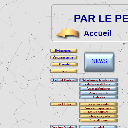
PAR LE PE
Accueil
Evénements
Vacances Astro
NEWS
Matériel
Liens
Le Ciel Profond
Nébuleuses planétaires
Nébuleuses diffuses
Amas globulaires
Amas ouverts
Galaxies
Les Etoiles
La vie des étoiles
Nova et Supernova
Etoiles doubles
Etoiles principales
Constellations
Système Solaire
Le Soleil