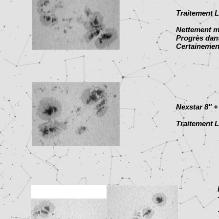
Traitement L
Nettement m
Progrès dans
Certainemen
Nexstar 8" +
Traitement L