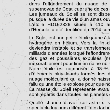
dans l'effondrement du nuage de 
supernovae de Coatlicue, une de ces é
Les jumeaux du Soleil se sont dispe
puisque la durée de vie d'un amas ouve
L'étoile HD162826 située à 110 a
d'Hercule, a été identifiée en 2014 c
Le Soleil est une petite étoile jaune à 
hydrogène en hélium. Vers la fin d
deviendra instable et se transformer
milliards d'années lorsque l'effondr
des gaz et poussières expulsés (néb
inexorablement pour finir en naine noir
Notre étoile est composée à 98 % 
d'éléments plus lourds formés lors 
nuage moléculaire qui a donné naissa
fallu qu'une étoile explose pour que no
La masse du Soleil représente 99,86 
sont répartis dans toutes les planètes e
Quelle chance d'avoir cet astre si v
spectacle toujours différent : des tach