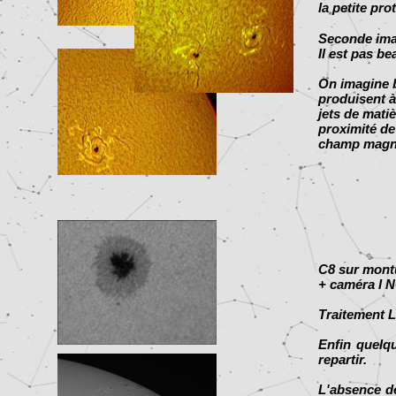
la petite pr
Seconde imag
Il est pas be
On imagine b
produisent à
jets de matiè
proximité de
champ magn
C8 sur montu
+ caméra I 
Traitement L
Enfin quelqu
repartir.
L'absence de