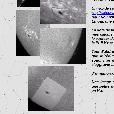
Un rapide co
http://soho
pour voir s'i
Eh oui, une 
La date de la
mes calculs s
le capteur d
la PLBMx et l
Tout d'abord
que le rédu
souci ! Je 
s'aggraver au
J'ai immorta
Une image en
une petite a
en Ha.