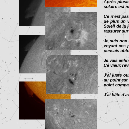
Après plusie
solaire est 
Ce n'est pas
de plus un v
Soleil de la
rassurer sur
Je suis non 
voyant ces p
pensais obte
Je vais enfin
Ce vieux rêve
J'ai juste o
au point est 
point compat
J'ai hâte d'a